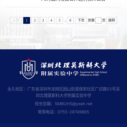
...
上页
1
2
3
4
5
8
下页
到第
页
跳转
永久校区：广东省深圳市龙岗区园山街道保安社区广达路53号深
圳北理莫斯科大学附属实验中学
校长信箱：
SMBUHS@yeah.net
常用电话：
0755-28749865